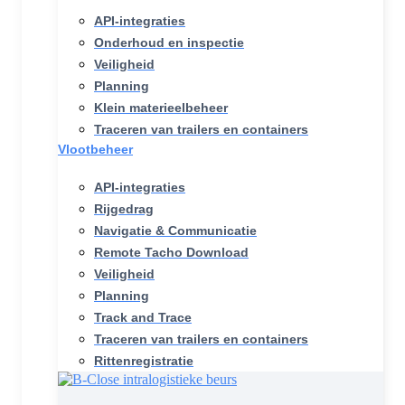
API-integraties
Onderhoud en inspectie
Veiligheid
Planning
Klein materieelbeheer
Traceren van trailers en containers
Vlootbeheer
API-integraties
Rijgedrag
Navigatie & Communicatie
Remote Tacho Download
Veiligheid
Planning
Track and Trace
Traceren van trailers en containers
Rittenregistratie